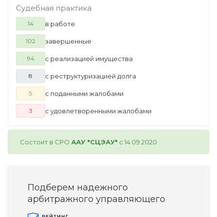
Судебная практика
в работе
14
завершенные
102
с реализацией имущества
94
с реструктуризацией долга
8
с поданными жалобами
5
с удовлетворенными жалобами
3
Состоит в СРО
ААУ "СЦЭАУ"
с 14.09.2020
Подберем надежного
арбитражного управляющего