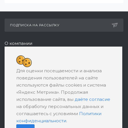
ПОДПИСКА НА РАССЫЛКУ
О компании
Реквизиты
+7 (495) 532-05-11
Для оценки посещаемости и анализа
ЗАКАЗАТЬ ЗВОНОК
поведения пользователей на сайте
support@ratingbankrotstva.ru
используются файлы cookies и система
«Яндекс Метрика». Продолжая
111398, Москва, ул. Плеханова, д. 30,
использование сайта, вы
даёте согласие
абонентский ящик №5
на обработку персональных данных и
соглашаетесь с условиями
Политики
конфиденциальности
.
ПОЛИТИКА КОНФИДЕНЦИАЛЬНОСТИ