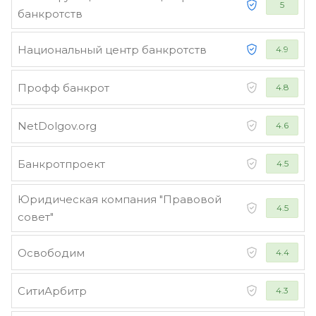
5
банкротств
Национальный центр банкротств
4.9
Профф банкрот
4.8
NetDolgov.org
4.6
Банкротпроект
4.5
Юридическая компания "Правовой
4.5
совет"
Освободим
4.4
СитиАрбитр
4.3