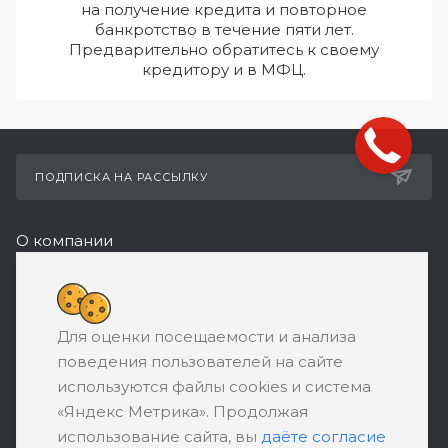
на получение кредита и повторное
банкротство в течение пяти лет.
Предварительно обратитесь к своему
кредитору и в МФЦ.
ПОДПИСКА НА РАССЫЛКУ
О компании
Реквизиты
+7 (495) 532-05-11
Для оценки посещаемости и анализа
ЗАКАЗАТЬ ЗВОНОК
поведения пользователей на сайте
support@ratingbankrotstva.ru
используются файлы cookies и система
«Яндекс Метрика». Продолжая
111398, Москва, ул. Плеханова, д. 30,
использование сайта, вы
даёте согласие
абонентский ящик №5