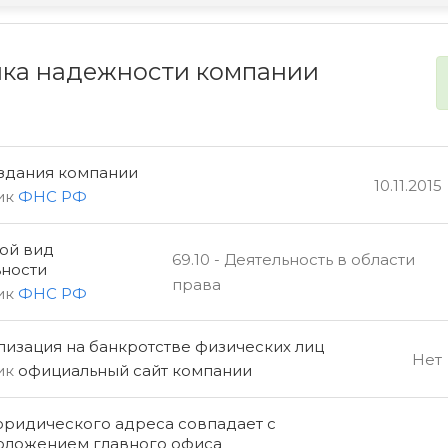
ка надежности компании
оздания компании
10.11.2015
ик
ФНС РФ
ой вид
69.10 - Деятельность в области
ьности
права
ик
ФНС РФ
изация на банкротстве физических лиц
Нет
ик
официальный сайт компании
юридического адреса совпадает с
оложением главного офиса