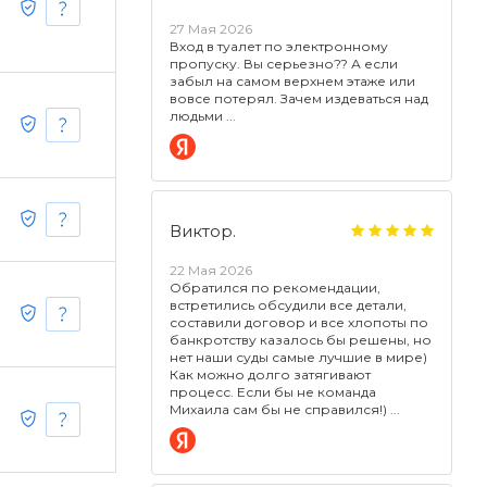
27 Мая 2026
Вход в туалет по электронному
пропуску. Вы серьезно?? А если
забыл на самом верхнем этаже или
вовсе потерял. Зачем издеваться над
людьми
Виктор.
22 Мая 2026
Обратился по рекомендации,
встретились обсудили все детали,
составили договор и все хлопоты по
банкротству казалось бы решены, но
нет наши суды самые лучшие в мире)
Как можно долго затягивают
процесс. Если бы не команда
Михаила сам бы не справился!)