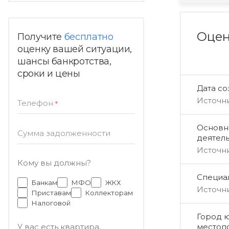
Оцен
Получите
бесплатно
оценку вашей ситуации,
шансы банкротства,
сроки и цены
Дата с
Источн
Телефон
*
Основн
Сумма задолженности
деятел
Источн
Кому вы должны?
Специал
Банкам
МФО
ЖКХ
Источн
Приставам
Коллекторам
Налоговой
Город 
местоп
У вас есть квартира,