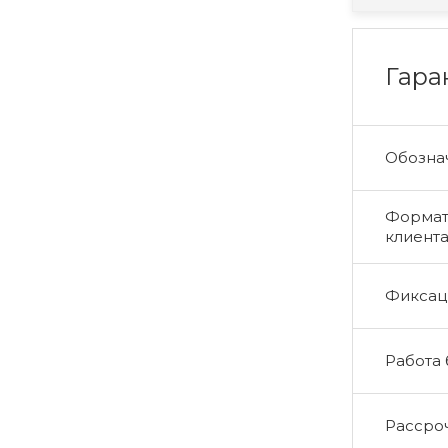
Гара
Обознач
Формат 
клиент
Фиксаци
Работа
Рассро