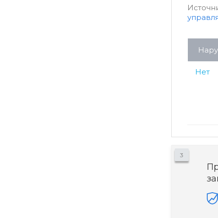
Источн
управл
Нар
Нет
3
Пр
за