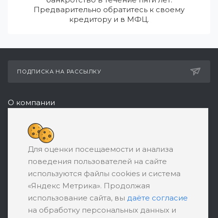
Предварительно обратитесь к своему
кредитору и в МФЦ.
ПОДПИСКА НА РАССЫЛКУ
О компании
Реквизиты
+7 (495) 532-05-11
Для оценки посещаемости и анализа
ЗАКАЗАТЬ ЗВОНОК
поведения пользователей на сайте
support@ratingbankrotstva.ru
используются файлы cookies и система
«Яндекс Метрика». Продолжая
111398, Москва, ул. Плеханова, д. 30,
использование сайта, вы
даёте согласие
абонентский ящик №5
на обработку персональных данных и