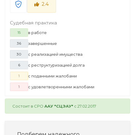
2.4
Судебная практика
в работе
15
завершенные
36
с реализацией имущества
30
с реструктуризацией долга
6
с поданными жалобами
1
с удовлетворенными жалобами
1
Состоит в СРО
ААУ "СЦЭАУ"
с 27.02.2017
Подберем надежного