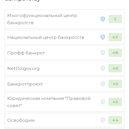
Многофункциональный центр
5
банкротств
Национальный центр банкротств
4.9
Профф банкрот
4.8
NetDolgov.org
4.6
Банкротпроект
4.5
Юридическая компания "Правовой
4.5
совет"
Освободим
4.4