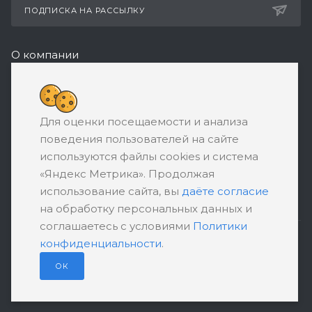
ПОДПИСКА НА РАССЫЛКУ
О компании
Реквизиты
+7 (495) 532-05-11
Для оценки посещаемости и анализа
ЗАКАЗАТЬ ЗВОНОК
поведения пользователей на сайте
support@ratingbankrotstva.ru
используются файлы cookies и система
«Яндекс Метрика». Продолжая
111398, Москва, ул. Плеханова, д. 30,
использование сайта, вы
даёте согласие
абонентский ящик №5
на обработку персональных данных и
соглашаетесь с условиями
Политики
конфиденциальности
.
ПОЛИТИКА КОНФИДЕНЦИАЛЬНОСТИ
ПОЛЬЗОВАТЕЛЬСКОЕ СОГЛАШЕНИЕ
ОК
© 2026