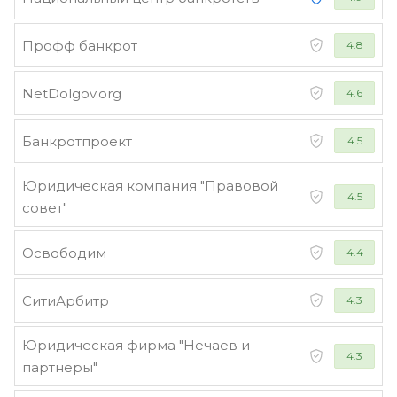
Профф банкрот
4.8
NetDolgov.org
4.6
Банкротпроект
4.5
Юридическая компания "Правовой
4.5
совет"
Освободим
4.4
СитиАрбитр
4.3
Юридическая фирма "Нечаев и
4.3
партнеры"