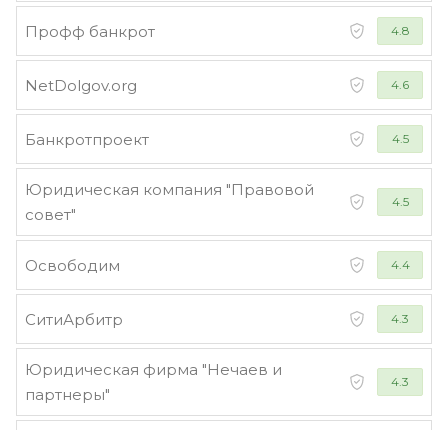
Профф банкрот
4.8
NetDolgov.org
4.6
Банкротпроект
4.5
Юридическая компания "Правовой
4.5
совет"
Освободим
4.4
СитиАрбитр
4.3
Юридическая фирма "Нечаев и
4.3
партнеры"
Стороженко и партнеры
4.2