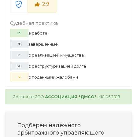
2.9
Судебная практика
в работе
29
завершенные
38
с реализацией имущества
8
с реструктуризацией долга
30
с поданными жалобами
2
Состоит в СРО
АССОЦИАЦИЯ "ДМСО"
с 10.05.2018
Подберем надежного
арбитражного управляющего