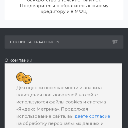
Предварительно обратитесь к своему
кредитору и в МФЦ.
ПОДПИСКА НА РАССЫЛКУ
О компании
Реквизиты
+7 (495) 532-05-11
Для оценки посещаемости и анализа
ЗАКАЗАТЬ ЗВОНОК
поведения пользователей на сайте
support@ratingbankrotstva.ru
используются файлы cookies и система
«Яндекс Метрика». Продолжая
111398, Москва, ул. Плеханова, д. 30,
использование сайта, вы
даёте согласие
абонентский ящик №5
на обработку персональных данных и