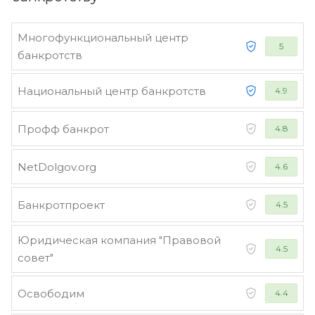
Многофункциональный центр
5
банкротств
Национальный центр банкротств
4.9
Профф банкрот
4.8
NetDolgov.org
4.6
Банкротпроект
4.5
Юридическая компания "Правовой
4.5
совет"
Освободим
4.4