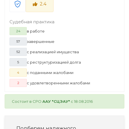
2.4
Судебная практика
в работе
24
завершенные
57
с реализацией имущества
52
с реструктуризацией долга
5
с поданными жалобами
4
с удовлетворенными жалобами
2
Состоит в СРО
ААУ "СЦЭАУ"
с 18.08.2016
Подберем надежного