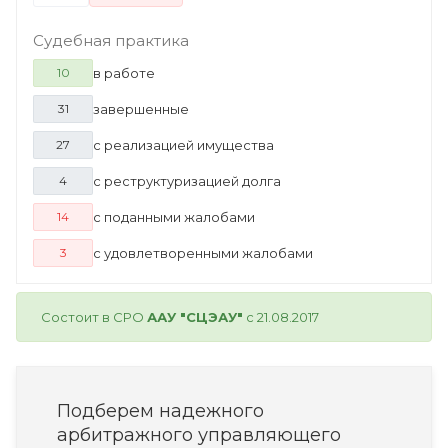
Судебная практика
в работе
10
завершенные
31
с реализацией имущества
27
с реструктуризацией долга
4
с поданными жалобами
14
с удовлетворенными жалобами
3
Состоит в СРО
ААУ "СЦЭАУ"
с 21.08.2017
Подберем надежного
арбитражного управляющего