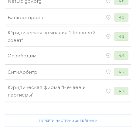
NetDolgov.org
4.6
Банкротпроект
4.5
Юридическая компания "Правовой
4.5
совет"
Освободим
4.4
СитиАрбитр
4.3
Юридическая фирма "Нечаев и
4.3
партнеры"
Стороженко и партнеры
4.2
ПЕРЕЙТИ НА СТРАНИЦУ РЕЙТИНГА