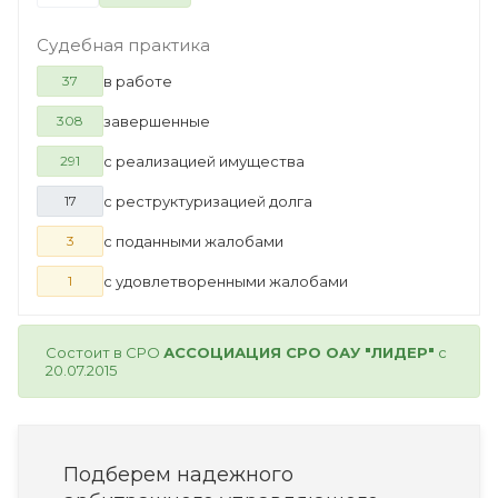
Судебная практика
в работе
37
завершенные
308
с реализацией имущества
291
с реструктуризацией долга
17
с поданными жалобами
3
с удовлетворенными жалобами
1
Состоит в СРО
АССОЦИАЦИЯ СРО ОАУ "ЛИДЕР"
с
20.07.2015
Подберем надежного