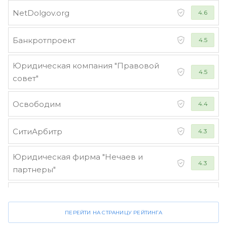
NetDolgov.org
4.6
Банкротпроект
4.5
Юридическая компания "Правовой
4.5
совет"
Освободим
4.4
СитиАрбитр
4.3
Юридическая фирма "Нечаев и
4.3
партнеры"
Стороженко и партнеры
4.2
ПЕРЕЙТИ НА СТРАНИЦУ РЕЙТИНГА