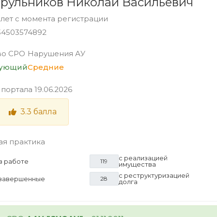
рульников Николай Васильевич
 лет с момента регистрации
34503574892
во СРО
Нарушения АУ
вующий
Средние
 портала
19.06.2026
3.3
балла
ая практика
с реализацией
в работе
119
имущества
с реструктуризацией
завершенные
28
долга