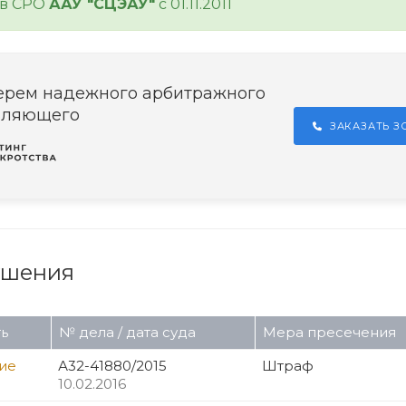
 в СРО
ААУ "СЦЭАУ"
с 01.11.2011
ерем надежного арбитражного
вляющего
ЗАКАЗАТЬ 
ушения
ь
№ дела / дата суда
Мера пресечения
ие
А32-41880/2015
Штраф
10.02.2016