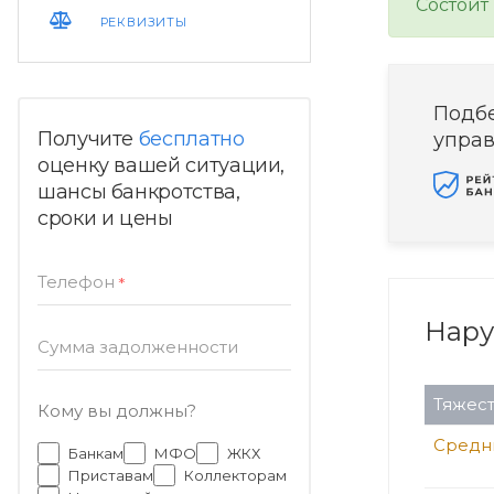
Состоит
РЕКВИЗИТЫ
Подб
Получите
бесплатно
упра
оценку вашей ситуации,
шансы банкротства,
сроки и цены
Телефон
*
Нар
Сумма задолженности
Тяжест
Кому вы должны?
Средн
Банкам
МФО
ЖКХ
Приставам
Коллекторам