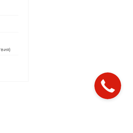
твия)