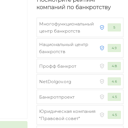
компаний по банкротству
Многофункциональный
5
центр банкротств
Национальный центр
4.9
банкротств
Профф банкрот
4.8
NetDolgov.org
4.6
Банкротпроект
4.5
Юридическая компания
4.5
"Правовой совет"