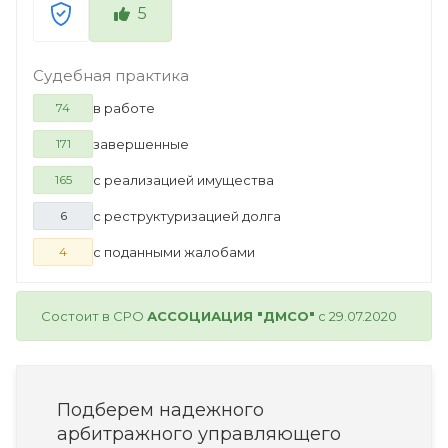
5
Судебная практика
в работе
74
завершенные
171
с реализацией имущества
165
с реструктуризацией долга
6
с поданными жалобами
4
Состоит в СРО
АССОЦИАЦИЯ "ДМСО"
с 29.07.2020
Подберем надежного
арбитражного управляющего