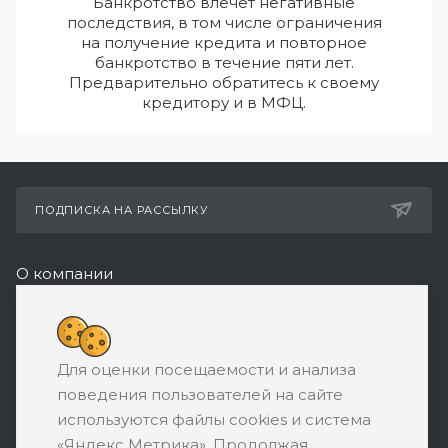
Банкротство влечет негативные
последствия, в том числе ограничения
на получение кредита и повторное
банкротство в течение пяти лет.
Предварительно обратитесь к своему
кредитору и в МФЦ.
ПОДПИСКА НА РАССЫЛКУ
О компании
Реквизиты
+7 (495) 532-05-11
Для оценки посещаемости и анализа
ЗАКАЗАТЬ ЗВОНОК
поведения пользователей на сайте
support@ratingbankrotstva.ru
используются файлы cookies и система
«Яндекс Метрика». Продолжая