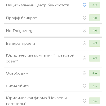
Национальный центр банкротств
4.9
Профф банкрот
4.8
NetDolgov.org
4.6
Банкротпроект
4.5
Юридическая компания "Правовой
4.5
совет"
Освободим
4.4
СитиАрбитр
4.3
Юридическая фирма "Нечаев и
4.3
партнеры"