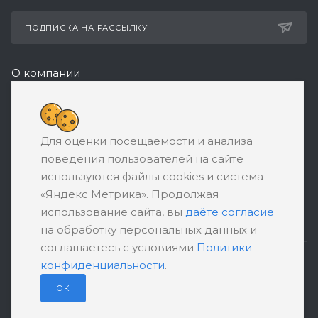
ПОДПИСКА НА РАССЫЛКУ
О компании
Реквизиты
+7 (495) 532-05-11
Для оценки посещаемости и анализа
ЗАКАЗАТЬ ЗВОНОК
поведения пользователей на сайте
support@ratingbankrotstva.ru
используются файлы cookies и система
«Яндекс Метрика». Продолжая
111398, Москва, ул. Плеханова, д. 30,
использование сайта, вы
даёте согласие
абонентский ящик №5
на обработку персональных данных и
соглашаетесь с условиями
Политики
конфиденциальности
.
ПОЛИТИКА КОНФИДЕНЦИАЛЬНОСТИ
ПОЛЬЗОВАТЕЛЬСКОЕ СОГЛАШЕНИЕ
ОК