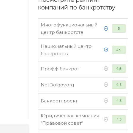
компаний по банкротству
Многофункциональный
5
центр банкротств
Национальный центр
4.9
банкротств
Профф банкрот
4.8
NetDolgov.org
4.6
Банкротпроект
4.5
Юридическая компания
4.5
"Правовой совет"