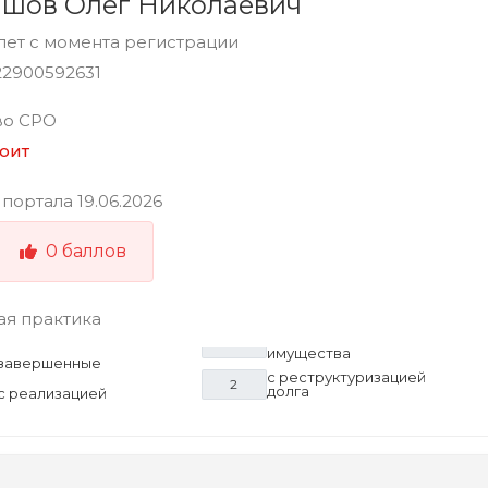
шов Олег Николаевич
 лет с момента регистрации
22900592631
во СРО
оит
 портала
19.06.2026
0
баллов
ая практика
имущества
завершенные
с реструктуризацией
2
долга
с реализацией