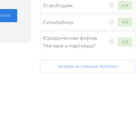
Освободим
4.4
ЗОНОК
СитиАрбитр
4.3
Юридическая фирма
4.3
"Нечаев и партнеры"
Стороженко и партнеры
4.2
ПЕРЕЙТИ НА СТРАНИЦУ РЕЙТИНГА