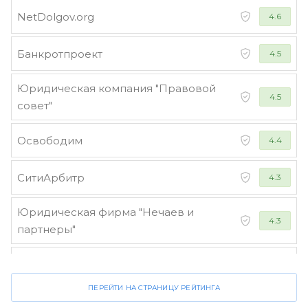
NetDolgov.org
4.6
Банкротпроект
4.5
Юридическая компания "Правовой
4.5
совет"
Освободим
4.4
СитиАрбитр
4.3
Юридическая фирма "Нечаев и
4.3
партнеры"
Стороженко и партнеры
4.2
ПЕРЕЙТИ НА СТРАНИЦУ РЕЙТИНГА