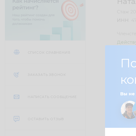
Ната
Стаж 20
ИНН
4
Членст
Дейст
СПИСОК СРАВНЕНИЯ
Оценка
По
ко
ЗАКАЗАТЬ ЗВОНОК
Судебн
Вы не
НАПИСАТЬ СООБЩЕНИЕ
25
78
ОСТАВИТЬ ОТЗЫВ
75