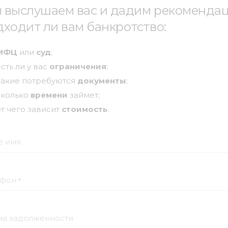
 выслушаем вас и дадим рекомендац
 в СРО
АССОЦИАЦИЯ "ДМСО"
с 05.06.2006
дходит ли вам банкротство:
МФЦ
или
суд
;
есть ли у вас
ограничения
;
ерем надежного арбитражного
какие потребуются
документы
;
вляющего
ЗАКАЗАТЬ 
сколько
времени
займет;
от чего зависит
стоимость
.
е имя
ушения
ефон
*
ь
№ дела / дата суда
Мера пресечения
ма задолженности
е
А52-6002/2023
Предупреждение