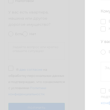
Налоговой
Ком
У вас есть квартира,
машина или другое
дорогое имущество?
Есть
Нет
У ва
Я
даю согласие
на
обработку персональных данных
и подтверждаю, что ознакомился
с условиями
Политики
конфиденциальности
.
подт
кон
ПОЛУЧИТЬ