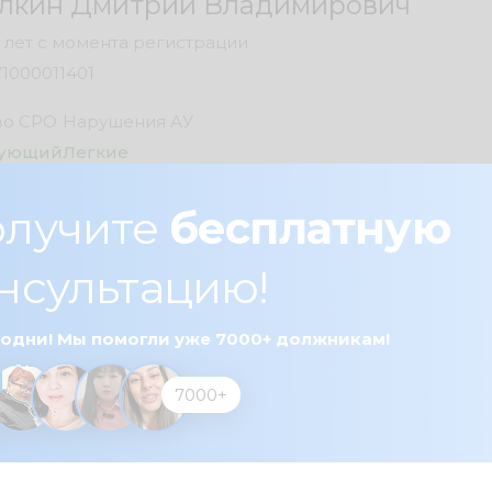
лкин Дмитрий Владимирович
 лет с момента регистрации
71000011401
во СРО
Нарушения АУ
вующий
Легкие
 портала
19.06.2026
лучите
бесплатную
2.4
балла
нсультацию!
ая практика
 одни! Мы помогли уже 7000+ должникам!
с реструктуризацией
в работе
3
долга
7000+
завершенные
с поданными жалобами
8
с реализацией
с удовлетворенными
3
имущества
жалобами