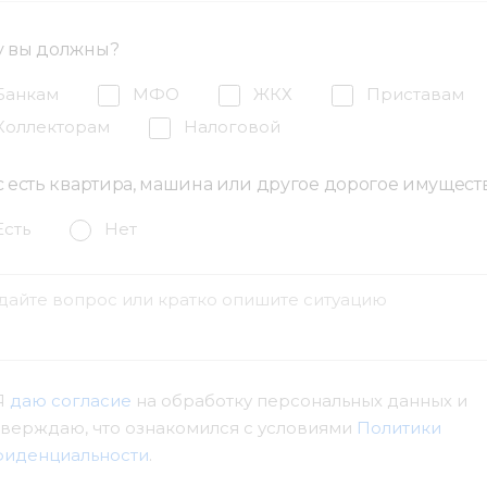
28.11.2023
у вы должны?
А52-2220/2022
Предупреждение
28.06.2022
Банкам
МФО
ЖКХ
Приставам
А52-1804/2021
Устное замечание
Коллекторам
Налоговой
11.06.2021
А26-9380/2019
Устное замечание
с есть квартира, машина или другое дорогое имущест
25.10.2019
Есть
Нет
Я
даю согласие
на обработку персональных данных и
верждаю, что ознакомился с условиями
Политики
фиденциальности
.