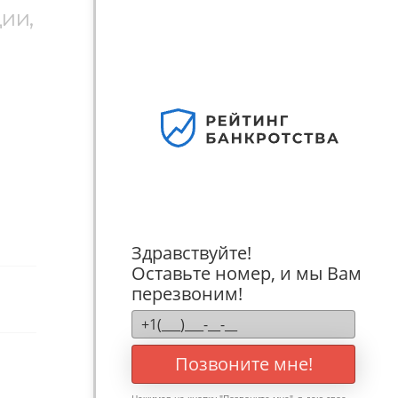
ии,
Освободим
4.4
СитиАрбитр
4.3
Юридическая фирма
4.3
"Нечаев и партнеры"
ЗОНОК
Стороженко и партнеры
4.2
ПЕРЕЙТИ НА СТРАНИЦУ РЕЙТИНГА
Здравствуйте!
Оставьте номер, и мы Вам
перезвоним!
Позвоните мне!
Нажимая на кнопку "
Позвоните мне
", я даю свое