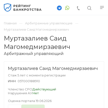
Главная
Арбитражные управляющие
Муртазалиев Саид Магомедмирзаевич
Муртазалиев Саид
Магомедмирзаевич
Арбитражный управляющий
Муртазалиев Саид Магомедмирзаевич
Стаж 5 лет с момента регистрации
ИНН
057000188910
Членство СРО
Действующий
Нарушения АУ
Нет
Оценка портала
19.06.2026