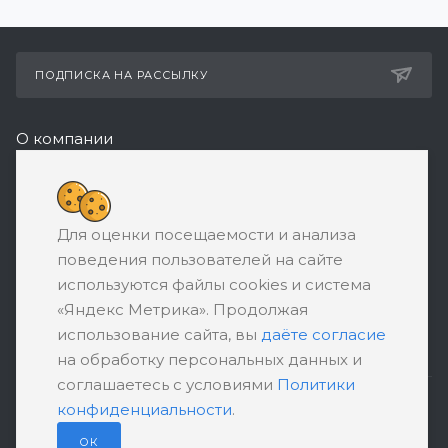
ПОДПИСКА НА РАССЫЛКУ
О компании
Реквизиты
+7 (495) 532-05-11
Для оценки посещаемости и анализа
ЗАКАЗАТЬ ЗВОНОК
поведения пользователей на сайте
support@ratingbankrotstva.ru
используются файлы cookies и система
«Яндекс Метрика». Продолжая
111398, Москва, ул. Плеханова, д. 30,
использование сайта, вы
даёте согласие
абонентский ящик №5
на обработку персональных данных и
соглашаетесь с условиями
Политики
конфиденциальности
.
ПОЛИТИКА КОНФИДЕНЦИАЛЬНОСТИ
ПОЛЬЗОВАТЕЛЬСКОЕ СОГЛАШЕНИЕ
ОК