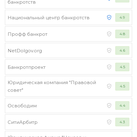
банкротств
Национальный центр банкротств
4.9
Профф банкрот
4.8
NetDolgov.org
4.6
Банкротпроект
4.5
Юридическая компания "Правовой
4.5
совет"
Освободим
4.4
СитиАрбитр
4.3