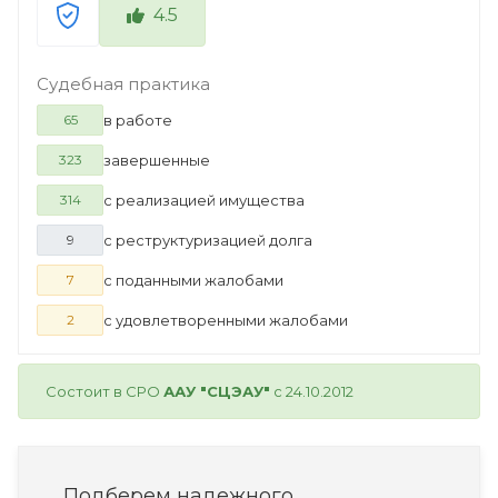
4.5
Судебная практика
в работе
65
завершенные
323
с реализацией имущества
314
с реструктуризацией долга
9
с поданными жалобами
7
с удовлетворенными жалобами
2
Состоит в СРО
ААУ "СЦЭАУ"
с 24.10.2012
Подберем надежного