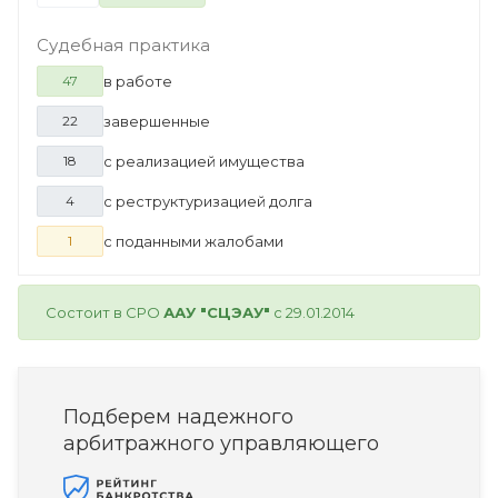
Судебная практика
в работе
47
завершенные
22
с реализацией имущества
18
с реструктуризацией долга
4
с поданными жалобами
1
Состоит в СРО
ААУ "СЦЭАУ"
с 29.01.2014
Подберем надежного
арбитражного управляющего