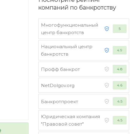
компаний по банкротству
Многофункциональный
5
центр банкротств
Национальный центр
4.9
банкротств
Профф банкрот
4.8
NetDolgov.org
4.6
Банкротпроект
4.5
Юридическая компания
4.5
"Правовой совет"
9