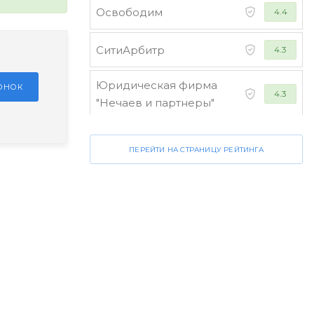
Освободим
4.4
СитиАрбитр
4.3
Юридическая фирма
ЗОНОК
4.3
"Нечаев и партнеры"
Стороженко и партнеры
4.2
ПЕРЕЙТИ НА СТРАНИЦУ РЕЙТИНГА