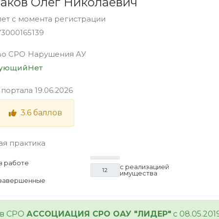
аков Олег Николаевич
лет с момента регистрации
73000165139
во СРО
Нарушения АУ
вующий
Нет
 портала
19.06.2026
3.6
баллов
ая практика
в работе
с реализацией
12
имущества
завершенные
 в СРО
АССОЦИАЦИЯ СРО ОАУ "ЛИДЕР"
с 08.05.201