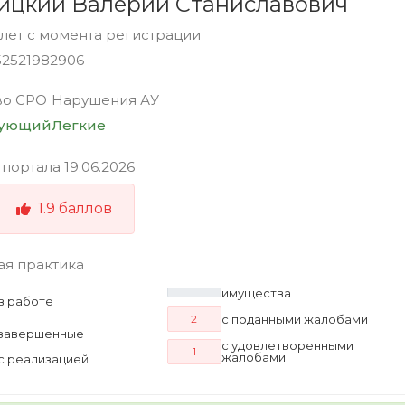
ицкий Валерий Станиславович
 лет с момента регистрации
52521982906
во СРО
Нарушения АУ
вующий
Легкие
 портала
19.06.2026
1.9
баллов
ая практика
имущества
в работе
с поданными жалобами
2
завершенные
с удовлетворенными
1
жалобами
с реализацией