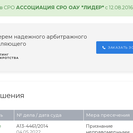
 в СРО
АССОЦИАЦИЯ СРО ОАУ "ЛИДЕР"
с 12.08.2016
ерем надежного арбитражного
вляющего
ЗАКАЗАТЬ 
ушения
ь
№ дела / дата суда
Мера пресечения
е
А13-4461/2014
Признание
04.05.2022
неправомерными