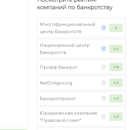
компаний по банкротству
Многофункциональный
5
центр банкротств
Национальный центр
4.9
банкротств
Профф банкрот
4.8
NetDolgov.org
4.6
Банкротпроект
4.5
Юридическая компания
4.5
"Правовой совет"