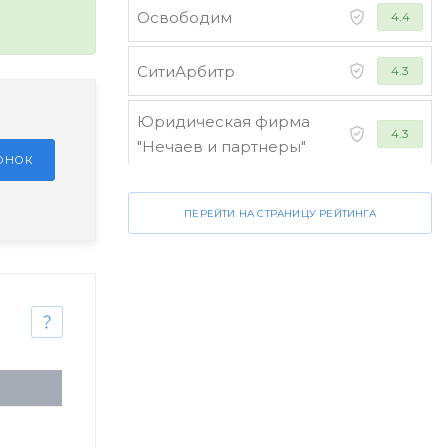
Освободим
4.4
СитиАрбитр
4.3
Юридическая фирма
4.3
"Нечаев и партнеры"
ЗОНОК
Стороженко и партнеры
4.2
ПЕРЕЙТИ НА СТРАНИЦУ РЕЙТИНГА