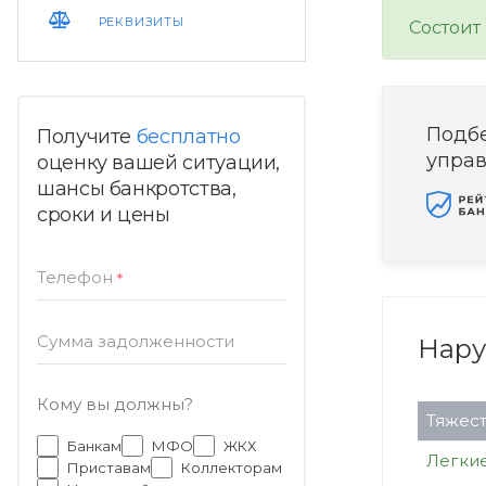
РЕКВИЗИТЫ
Состоит
Подб
Получите
бесплатно
упра
оценку вашей ситуации,
шансы банкротства,
сроки и цены
Телефон
*
Сумма задолженности
Нар
Кому вы должны?
Тяжест
Банкам
МФО
ЖКХ
Легки
Приставам
Коллекторам