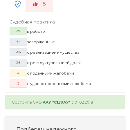
1.8
Судебная практика
в работе
47
завершенные
72
с реализацией имущества
46
с реструктуризацией долга
26
с поданными жалобами
4
с удовлетворенными жалобами
2
Состоит в СРО
ААУ "СЦЭАУ"
с 01.02.2018
Подберем надежного