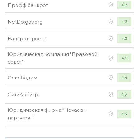
Профф банкрот
4.8
NetDolgov.org
4.6
Банкротпроект
4.5
Юридическая компания "Правовой
4.5
совет"
Освободим
4.4
СитиАрбитр
4.3
Юридическая фирма "Нечаев и
4.3
партнеры"
Стороженко и партнеры
4.2