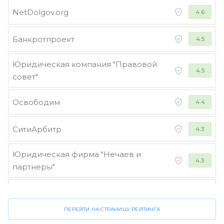
NetDolgov.org
4.6
Банкротпроект
4.5
Юридическая компания "Правовой
4.5
совет"
Освободим
4.4
СитиАрбитр
4.3
Юридическая фирма "Нечаев и
4.3
партнеры"
Стороженко и партнеры
4.2
ПЕРЕЙТИ НА СТРАНИЦУ РЕЙТИНГА