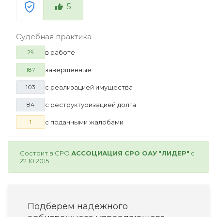
5
Судебная практика
в работе
29
завершенные
187
с реализацией имущества
103
с реструктуризацией долга
84
с поданными жалобами
1
Состоит в СРО
АССОЦИАЦИЯ СРО ОАУ "ЛИДЕР"
с
22.10.2015
Подберем надежного