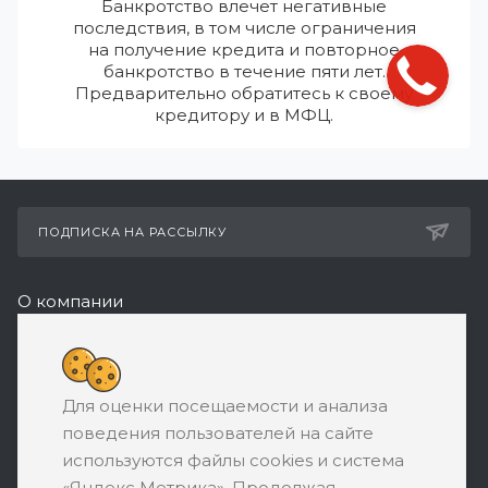
Банкротство влечет негативные
последствия, в том числе ограничения
на получение кредита и повторное
банкротство в течение пяти лет.
Предварительно обратитесь к своему
кредитору и в МФЦ.
ПОДПИСКА НА РАССЫЛКУ
О компании
Реквизиты
+7 (495) 532-05-11
Для оценки посещаемости и анализа
ЗАКАЗАТЬ ЗВОНОК
поведения пользователей на сайте
support@ratingbankrotstva.ru
используются файлы cookies и система
«Яндекс Метрика». Продолжая