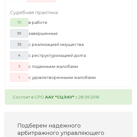
Судебная практика
в работе
10
завершенные
39
с реализацией имущества
35
с реструктуризацией долга
4
с поданными жалобами
3
с удовлетворенными жалобами
1
Состоит в СРО
ААУ "СЦЭАУ"
с 28.09.2016
Подберем надежного
арбитражного управляющего