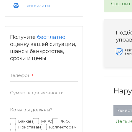
Состоит
РЕКВИЗИТЫ
Подб
Получите
бесплатно
упра
оценку вашей ситуации,
шансы банкротства,
сроки и цены
Телефон
*
Нар
Сумма задолженности
Кому вы должны?
Тяжест
Легки
Банкам
МФО
ЖКХ
Приставам
Коллекторам