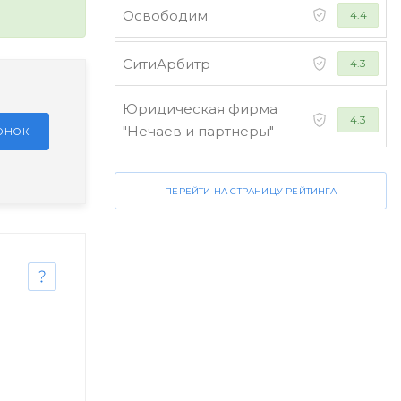
Освободим
4.4
СитиАрбитр
4.3
Юридическая фирма
4.3
"Нечаев и партнеры"
ЗОНОК
Стороженко и партнеры
4.2
ПЕРЕЙТИ НА СТРАНИЦУ РЕЙТИНГА