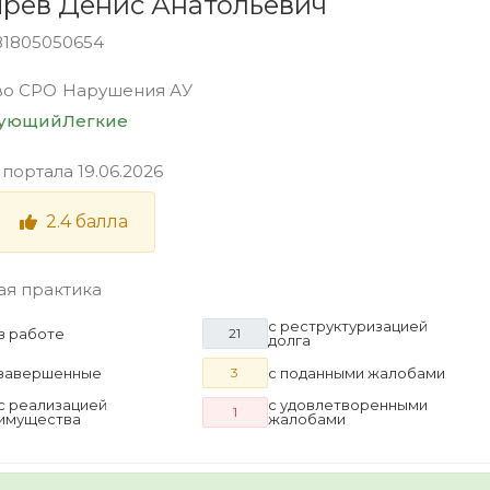
рев Денис Анатольевич
81805050654
во СРО
Нарушения АУ
вующий
Легкие
 портала
19.06.2026
2.4
балла
ая практика
с реструктуризацией
в работе
21
долга
завершенные
с поданными жалобами
3
с реализацией
с удовлетворенными
1
имущества
жалобами