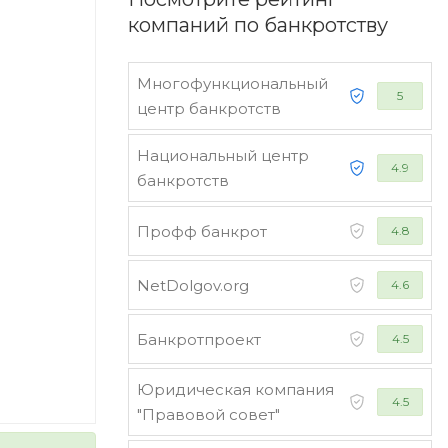
компаний по банкротству
Многофункциональный
5
центр банкротств
Национальный центр
4.9
банкротств
Профф банкрот
4.8
NetDolgov.org
4.6
Банкротпроект
4.5
Юридическая компания
4.5
"Правовой совет"