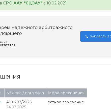
 в СРО
ААУ "СЦЭАУ"
с 10.02.2021
ерем надежного арбитражного
вляющего
ЗАКАЗАТЬ 
ушения
ь
№ дела / дата суда
Мера пресечения
е
А10-283/2025
Устное замечание
24.03.2025