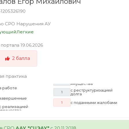
алов Егор Михайлович
41205326190
во СРО
Нарушения АУ
вующий
Легкие
 портала
19.06.2026
2
балла
ая практика
в работе
с реструктуризацией
1
долга
завершенные
с поданными жалобами
1
с реализацией
имущества
 в СРО
ААУ "СЦЭАУ"
с 20.11.2018