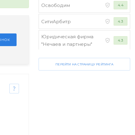
Освободим
4.4
СитиАрбитр
4.3
Юридическая фирма
ЗОНОК
4.3
"Нечаев и партнеры"
Стороженко и партнеры
4.2
ПЕРЕЙТИ НА СТРАНИЦУ РЕЙТИНГА