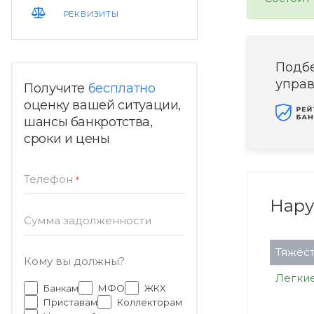
РЕКВИЗИТЫ
Подб
упра
Получите
бесплатно
оценку вашей ситуации,
шансы банкротства,
сроки и цены
Телефон
*
Нар
Сумма задолженности
Тяжест
Кому вы должны?
Легки
Банкам
МФО
ЖКХ
Приставам
Коллекторам