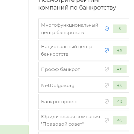
компаний по банкротству
Многофункциональный
5
центр банкротств
Национальный центр
4.9
банкротств
Профф банкрот
4.8
NetDolgov.org
4.6
Банкротпроект
4.5
Юридическая компания
4.5
"Правовой совет"