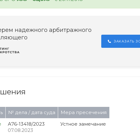
ерем надежного арбитражного
вляющего
ЗАКАЗАТЬ 
ушения
ь
№ дела / дата суда
Мера пресечения
е
А76-13418/2023
Устное замечание
07.08.2023