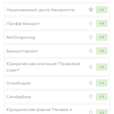
Национальный центр банкротств
4.9
Профф банкрот
4.8
NetDolgov.org
4.6
Банкротпроект
4.5
Юридическая компания "Правовой
4.5
совет"
Освободим
4.4
СитиАрбитр
4.3
Юридическая фирма "Нечаев и
4.3