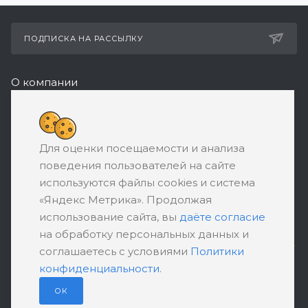
ПОДПИСКА НА РАССЫЛКУ
О компании
Реквизиты
+7 (495) 532-05-11
Для оценки посещаемости и анализа
ЗАКАЗАТЬ ЗВОНОК
поведения пользователей на сайте
support@ratingbankrotstva.ru
используются файлы cookies и система
«Яндекс Метрика». Продолжая
111398, Москва, ул. Плеханова, д. 30,
использование сайта, вы
даёте согласие
абонентский ящик №5
на обработку персональных данных и
соглашаетесь с условиями
Политики
конфиденциальности
.
ПОЛИТИКА КОНФИДЕНЦИАЛЬНОСТИ
ПОЛЬЗОВАТЕЛЬСКОЕ СОГЛАШЕНИЕ
ОК