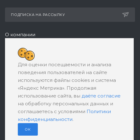
ПОДПИСКА НА РАССЫЛКУ
О компании
Реквизиты
+7 (495) 532-05-11
Для оценки посещаемости и анализа
ЗАКАЗАТЬ ЗВОНОК
поведения пользователей на сайте
support@ratingbankrotstva.ru
используются файлы cookies и система
«Яндекс Метрика». Продолжая
111398, Москва, ул. Плеханова, д. 30,
использование сайта, вы
даёте согласие
абонентский ящик №5
на обработку персональных данных и
соглашаетесь с условиями
Политики
конфиденциальности
.
ПОЛИТИКА КОНФИДЕНЦИАЛЬНОСТИ
ПОЛЬЗОВАТЕЛЬСКОЕ СОГЛАШЕНИЕ
ОК