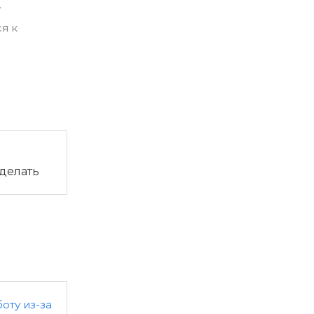
.
я к
 делать
оту из-за