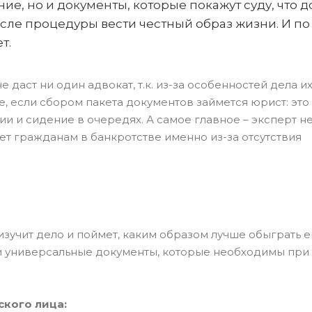
ние, но и документы, которые покажут суду, что 
е процедуры вести честный образ жизни. И по
т.
 даст ни один адвокат, т.к. из-за особенностей дела и
е, если сбором пакета документов займется юрист: это
и и сидение в очередях. А самое главное – эксперт н
ает гражданам в банкротстве именно из-за отсутствия
зучит дело и поймет, каким образом лучше обыграть ег
ь и универсальные документы, которые необходимы при
кого лица: