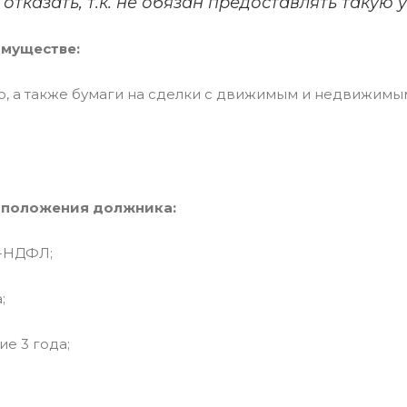
отказать, т.к. не обязан предоставлять такую у
имуществе:
во, а также бумаги на сделки с движимым и недвижимы
о положения должника:
2-НДФЛ;
;
ие 3 года;