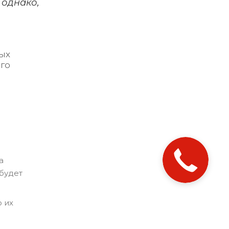
 однако,
ых
го
а
будет
о их