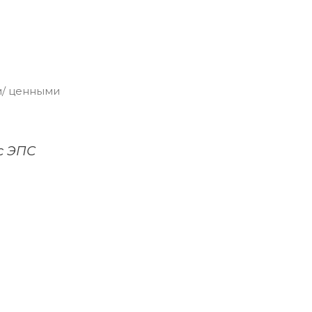
м/ ценными
с ЭПС