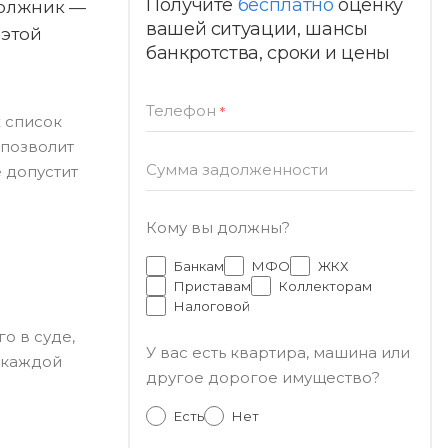
Получите
бесплатно
оценку
должник —
вашей ситуации, шансы
 этой
банкротства, сроки и цены
Телефон
*
х список
 позволит
Сумма задолженности
е допустит
Кому вы должны?
Банкам
МФО
ЖКХ
Приставам
Коллекторам
Налоговой
о в суде,
У вас есть квартира, машина или
 каждой
другое дорогое имущество?
Есть
Нет