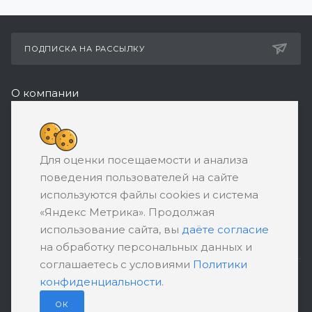
ПОДПИСКА НА РАССЫЛКУ
О компании
Реквизиты
+7 (495) 532-05-11
Для оценки посещаемости и анализа
ЗАКАЗАТЬ ЗВОНОК
поведения пользователей на сайте
support@ratingbankrotstva.ru
используются файлы cookies и система
«Яндекс Метрика». Продолжая
111398, Москва, ул. Плеханова, д. 30,
использование сайта, вы
даёте согласие
абонентский ящик №5
на обработку персональных данных и
соглашаетесь с условиями
Политики
конфиденциальности
.
ПОЛИТИКА КОНФИДЕНЦИАЛЬНОСТИ
ПОЛЬЗОВАТЕЛЬСКОЕ СОГЛАШЕНИЕ
ОК