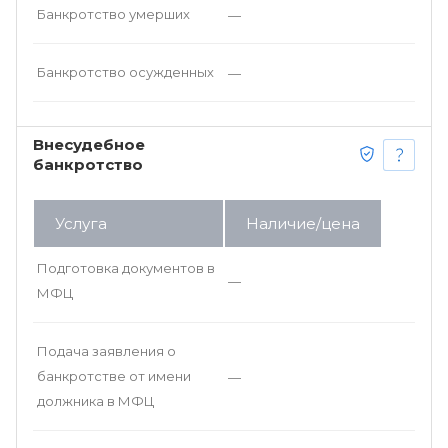
Банкротство умерших
—
Банкротство осужденных
—
Внесудебное
банкротство
Услуга
Наличие/цена
Подготовка документов в
—
МФЦ
Подача заявления о
банкротстве от имени
—
должника в МФЦ