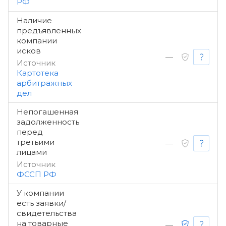
РФ
Наличие
предъявленных
компании
исков
—
Источник
Картотека
арбитражных
дел
Непогашенная
задолженность
перед
третьими
—
лицами
Источник
ФССП РФ
У компании
есть заявки/
свидетельства
на товарные
—