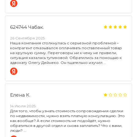
624744 Чабак.
26 Сентября 2025
Наша компания столкнулась с серьезной проблемой –
контрагент отказывался оплачивать поставленный товар
на крупную сумму. Переговоры ни к чему не привели,
ситуация казалась тупиковой. Обратились за помощью к
адвокату Олегу Дейнеко. Он тщательно изучил
Елена К.
14 Июля 2025
Для того, чтобы узнать стоимость сопровождения сделки
по недвижимости, нужно взять платную консультацию. Это
как вообще? А если стоимость не подойдёт, нужно
обратиться в другой отдел и снова заплатить? Что с вами,
люди?