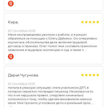
Кира.
30 Сентября 2025
Меня несправедливо уволили с работы, и я решил
обратиться за помощью к Олегу Дайнеко. Он оперативно
изучил все обстоятельства дела, включая трудовой
договор и приказы. Олег помог мне составить грамотное
заявление в трудовую инспекцию и суд, а также п
Дарья Чугунова.
29 Сентября 2025
попала в ужасную ситуацию: стала участником ДТП, в
котором серьезно пострадал пешеход. Несмотря на то,
что я не нарушала правил, следствие изначально
склонялось к тому, чтобы сделать виновником именно
меня. Мне грозило уголовное дело и реальный срок.