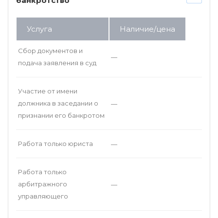
банкротство
Услуга
Наличие/цена
Сбор документов и
—
подача заявления в суд
Участие от имени
должника в заседании о
—
признании его банкротом
Работа только юриста
—
Работа только
арбитражного
—
управляющего