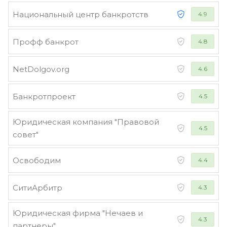
Национальный центр банкротств
4.9
Профф банкрот
4.8
NetDolgov.org
4.6
Банкротпроект
4.5
Юридическая компания "Правовой
4.5
совет"
Освободим
4.4
СитиАрбитр
4.3
Юридическая фирма "Нечаев и
4.3
партнеры"