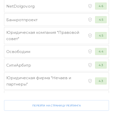
NetDolgov.org
4.6
Банкротпроект
4.5
Юридическая компания "Правовой
4.5
совет"
Освободим
4.4
СитиАрбитр
4.3
Юридическая фирма "Нечаев и
4.3
партнеры"
Стороженко и партнеры
4.2
ПЕРЕЙТИ НА СТРАНИЦУ РЕЙТИНГА