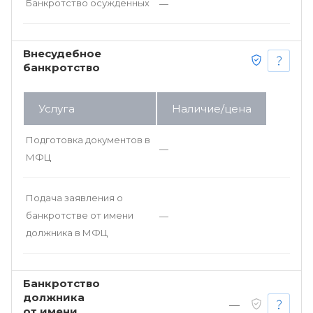
Банкротство осужденных
—
Внесудебное
банкротство
Услуга
Наличие/цена
Подготовка документов в
—
МФЦ
Подача заявления о
банкротстве от имени
—
должника в МФЦ
Банкротство
должника
—
от имени