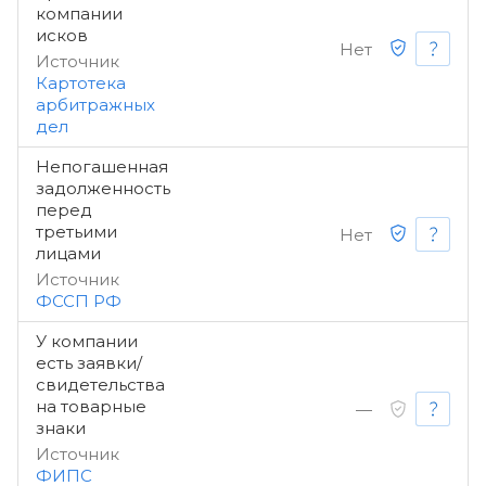
компании
исков
Нет
Источник
Картотека
арбитражных
дел
Непогашенная
задолженность
перед
третьими
Нет
лицами
Источник
ФССП РФ
У компании
есть заявки/
свидетельства
на товарные
—
знаки
Источник
ФИПС