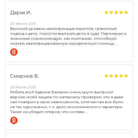
Дарья И..
30 Июля 2019
Высокий уровень квалификации юристов, грамотный
подход к делу, помогли выиграть дело в суде. Партнерам и
знакомым порекомендую, как компанию, способную
оказать квалифицированную юридическую помощь.
Смирнов В..
29 Июля 2019
Ребята жгут! Адвокат Балакин очень круто выстроил
версию моей защиты по материалу проверки, что я даже
сам поверил в свою невиновность, хотя там там все было
не так однозначно, т. к. дело экономического характера.
Также он убедил оперов, что состава