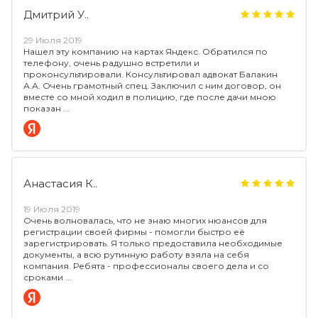
Дмитрий У..
29 Июля 2019
Нашел эту компанию на картах Яндекс. Обратился по
телефону, очень радушно встретили и
проконсультировали. Консультировал адвокат Балакин
А.А. Очень грамотный спец. Заключил с ним договор, он
вместе со мной ходил в полицию, где после дачи мною
показан
Анастасия К..
19 Июля 2019
Очень волновалась, что не знаю многих нюансов для
регистрации своей фирмы - помогли быстро её
зарегистрировать. Я только предоставила необходимые
документы, а всю рутинную работу взяла на себя
компания. Ребята - профессионалы своего дела и со
сроками