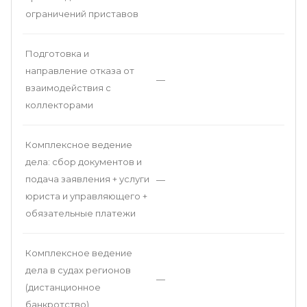
ограничений приставов
Подготовка и
направление отказа от
—
взаимодействия с
коллекторами
Комплексное ведение
дела: сбор документов и
подача заявления + услуги
—
юриста и управляющего +
обязательные платежи
Комплексное ведение
дела в судах регионов
—
(дистанционное
банкротство)