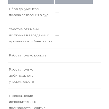
Сбор документов и
—
подача заявления в суд
Участие от имени
должника в заседании о
—
признании его банкротом
Работа только юриста
—
Работа только
арбитражного
—
управляющего
Прекращение
исполнительных
—
производств и снятие