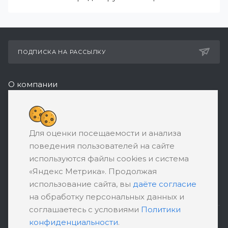
ПОДПИСКА НА РАССЫЛКУ
О компании
Реквизиты
+7 (495) 532-05-11
Для оценки посещаемости и анализа
ЗАКАЗАТЬ ЗВОНОК
поведения пользователей на сайте
support@ratingbankrotstva.ru
используются файлы cookies и система
«Яндекс Метрика». Продолжая
111398, Москва, ул. Плеханова, д. 30,
использование сайта, вы
даёте согласие
абонентский ящик №5
на обработку персональных данных и
соглашаетесь с условиями
Политики
конфиденциальности
.
ПОЛИТИКА КОНФИДЕНЦИАЛЬНОСТИ