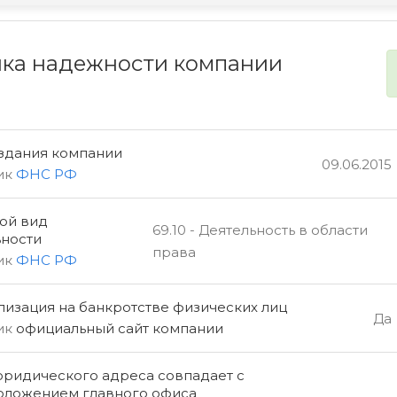
ка надежности компании
оздания компании
09.06.2015
ик
ФНС РФ
ой вид
69.10 - Деятельность в области
ьности
права
ик
ФНС РФ
изация на банкротстве физических лиц
Да
ик
официальный сайт компании
юридического адреса совпадает с
оложением главного офиса