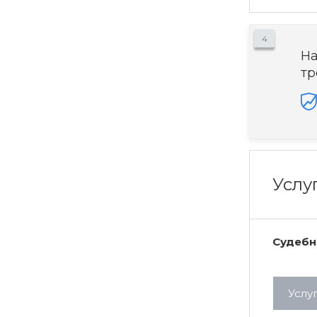
4
На
тр
Услу
Судебн
Услу