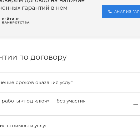
оверим договор на наличие
конных гарантий в нём
АНАЛИЗ ГА
нтии по договору
ение сроков оказания услуг
—
работы «под ключ» — без участия
—
а
я стоимости услуг
—