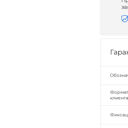
Пр
за
Гара
Обознач
Формат 
клиент
Фиксаци