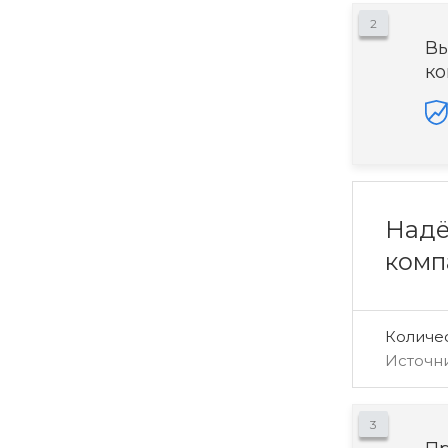
2
Вы
ко
Надё
комп
Количе
Источн
3