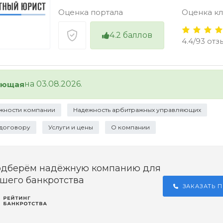
Оценка портала
Оценка к
4.2
баллов
4.4/93 отз
на 03.08.2026.
ующая
жности компании
Надежность арбитражных управляющих
 договору
Услуги и цены
О компании
одберём надёжную компанию для
шего банкротства
ЗАКАЗАТЬ 