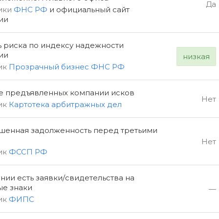
Да
ики
ФНС РФ
и официальный сайт
ии
ь риска по индексу надежности
ии
низкая
ик
Прозрачный бизнес ФНС РФ
е предъявленных компании исков
Нет
ик
Картотека арбитражных дел
шенная задолженность перед третьими
Нет
ик
ФССП РФ
нии есть заявки/свидетельства на
ые знаки
—
ик
ФИПС