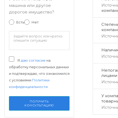
Источн
машина или другое
компан
дорогое имущество?
Есть
Нет
Степен
компан
Источн
Наличи
Источн
Я
даю согласие
на
обработку персональных данных
Непога
и подтверждаю, что ознакомился
лицами
с условиями
Политики
Источн
конфиденциальности
.
У компа
товарн
ПОЛУЧИТЬ
КОНСУЛЬТАЦИЮ
Источн