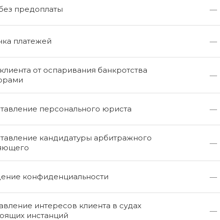
 без предоплаты
—
чка платежей
—
клиента от оспаривания банкротства
—
орами
тавление персонального юриста
—
тавление кандидатуры арбитражного
—
яющего
ение конфиденциальности
—
вление интересов клиента в судах
—
оящих инстанций