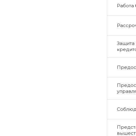
Работа
Рассро
Защита 
кредит
Предос
Предос
управл
Соблюд
Предста
вышест