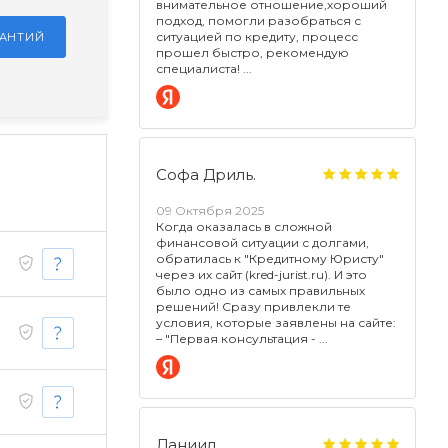
внимательное отношение,хороший
подход, помогли разобраться с
ситуацией по кредиту, процесс
РАНТИЙ
прошел быстро, рекомендую
специалиста!
Софа Дриль.
09 Октября 2025
Когда оказалась в сложной
финансовой ситуации с долгами,
обратилась к "Кредитному Юристу"
через их сайт (kred-jurist.ru). И это
было одно из самых правильных
решений! Сразу привлекли те
условия, которые заявлены на сайте:
– "Первая консультация -
Даниил.