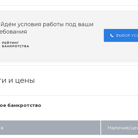
йдём условия работы под ваши
ебования
ВЫБОР У
ги и цены
ое банкротство
га
Наличие/це