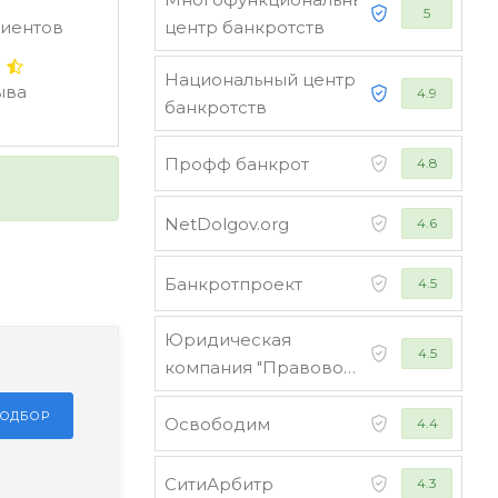
5
лиентов
центр банкротств
Национальный центр
ыва
4.9
банкротств
Профф банкрот
4.8
NetDolgov.org
4.6
Банкротпроект
4.5
Юридическая
4.5
компания "Правовой
совет"
ПОДБОР
Освободим
4.4
СитиАрбитр
4.3