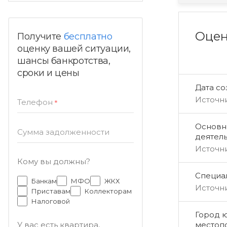
Оцен
Получите
бесплатно
оценку вашей ситуации,
шансы банкротства,
сроки и цены
Дата с
Источн
Телефон
*
Основн
Сумма задолженности
деятел
Источн
Кому вы должны?
Специал
Банкам
МФО
ЖКХ
Источн
Приставам
Коллекторам
Налоговой
Город 
местоп
У вас есть квартира,