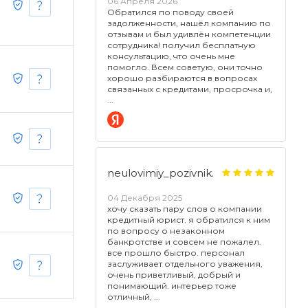
06 Апреля 2026
Обратился по поводу своей
задолженности, нашёл компанию по
отзывам и был удивлён компетенции
сотрудника! получил бесплатную
консультацию, что очень мне
помогло. Всем советую, они точно
хорошо разбираются в вопросах
связанных с кредитами, просрочка и,
neulovimiy_pozivnik.
04 Декабря 2025
хочу сказать пару слов о компании
кредитный юрист. я обратился к ним
по вопросу о незаконном
банкротстве и совсем не пожалел.
все прошло быстро. персонал
заслуживает отдельного уважения,
очень приветливый, добрый и
понимающий. интерьер тоже
отличный,