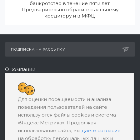
банкротство в течение пяти лет.
Предварительно обратитесь к своему
кредитору и в МФЦ.
ПОДПИСКА НА РАССЫЛКУ
О компании
Реквизиты
+7 (495) 532-05-11
Для оценки посещаемости и анализа
ЗАКАЗАТЬ ЗВОНОК
поведения пользователей на сайте
support@ratingbankrotstva.ru
используются файлы cookies и система
«Яндекс Метрика». Продолжая
111398, Москва, ул. Плеханова, д. 30,
использование сайта, вы
даёте согласие
абонентский ящик №5
на обработку персональных данных и