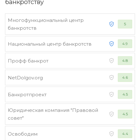
банкротству
Многофункциональный центр
5
банкротств
Национальный центр банкротств
4.9
Профф банкрот
4.8
NetDolgov.org
4.6
Банкротпроект
4.5
Юридическая компания "Правовой
4.5
совет"
Освободим
4.4