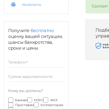
РЕКВИЗИТЫ
Состоит
Подб
Получите
бесплатно
упра
оценку вашей ситуации,
шансы банкротства,
сроки и цены
Телефон
*
Сумма задолженности
Кому вы должны?
Банкам
МФО
ЖКХ
Приставам
Коллекторам