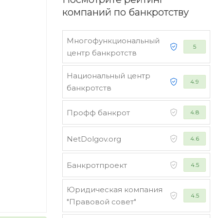
компаний по банкротству
Многофункциональный
5
центр банкротств
Национальный центр
4.9
банкротств
Профф банкрот
4.8
NetDolgov.org
4.6
Банкротпроект
4.5
Юридическая компания
4.5
"Правовой совет"