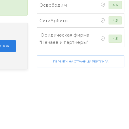
Освободим
4.4
5
СитиАрбитр
4.3
Юридическая фирма
4.3
"Нечаев и партнеры"
ЗОНОК
Стороженко и партнеры
4.2
ПЕРЕЙТИ НА СТРАНИЦУ РЕЙТИНГА