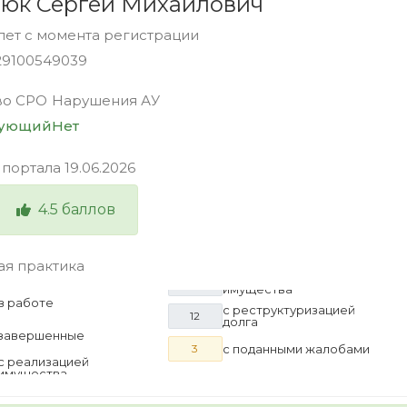
юк Сергей Михайлович
 лет с момента регистрации
29100549039
во СРО
Нарушения АУ
вующий
Нет
 портала
19.06.2026
4.5
баллов
ая практика
в работе
с реструктуризацией
12
долга
завершенные
с поданными жалобами
3
с реализацией
имущества