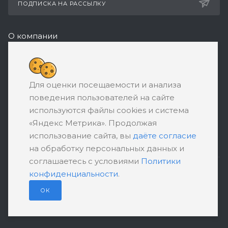
ПОДПИСКА НА РАССЫЛКУ
О компании
Реквизиты
+7 (495) 532-05-11
Для оценки посещаемости и анализа
ЗАКАЗАТЬ ЗВОНОК
поведения пользователей на сайте
support@ratingbankrotstva.ru
используются файлы cookies и система
«Яндекс Метрика». Продолжая
111398, Москва, ул. Плеханова, д. 30,
использование сайта, вы
даёте согласие
абонентский ящик №5
на обработку персональных данных и
соглашаетесь с условиями
Политики
конфиденциальности
.
ПОЛИТИКА КОНФИДЕНЦИАЛЬНОСТИ
ПОЛЬЗОВАТЕЛЬСКОЕ СОГЛАШЕНИЕ
ОК
© 2026