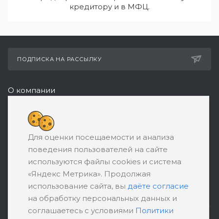
кредитору и в МФЦ.
ПОДПИСКА НА РАССЫЛКУ
О компании
Реквизиты
+7 (495) 532-05-11
Для оценки посещаемости и анализа
ЗАКАЗАТЬ ЗВОНОК
поведения пользователей на сайте
support@ratingbankrotstva.ru
используются файлы cookies и система
«Яндекс Метрика». Продолжая
111398, Москва, ул. Плеханова, д. 30,
использование сайта, вы
даёте согласие
абонентский ящик №5
на обработку персональных данных и
соглашаетесь с условиями
Политики