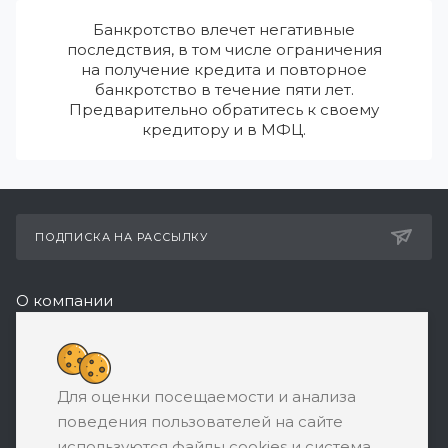
Банкротство влечет негативные
последствия, в том числе ограничения
на получение кредита и повторное
банкротство в течение пяти лет.
Предварительно обратитесь к своему
кредитору и в МФЦ.
ПОДПИСКА НА РАССЫЛКУ
О компании
Реквизиты
+7 (495) 532-05-11
Для оценки посещаемости и анализа
ЗАКАЗАТЬ ЗВОНОК
поведения пользователей на сайте
support@ratingbankrotstva.ru
используются файлы cookies и система