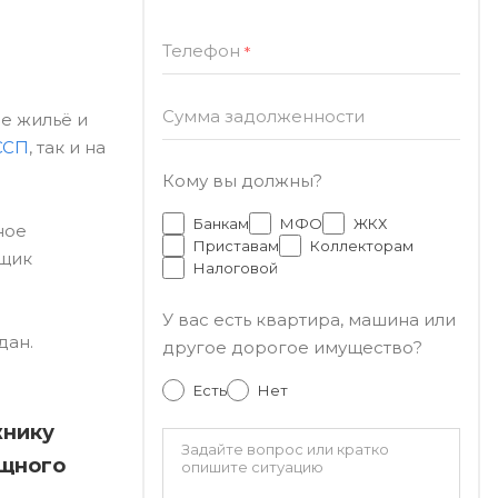
Телефон
*
Сумма задолженности
ое жильё и
ССП
, так и на
Кому вы должны?
Банкам
МФО
ЖКХ
ное
Приставам
Коллекторам
мщик
Налоговой
У вас есть квартира, машина или
дан.
другое дорогое имущество?
Есть
Нет
жнику
ищного