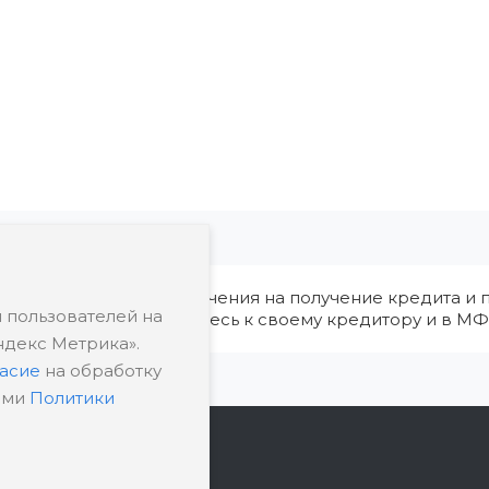
ия, в том числе ограничения на получение кредита и п
 пользователей на
редварительно обратитесь к своему кредитору и в МФ
ндекс Метрика».
ласие
на обработку
ями
Политики