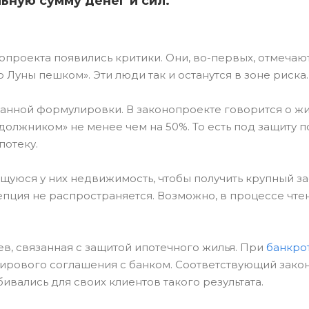
льную сумму денег и сил.
нопроекта появились критики. Они, во-первых, отмечают
Луны пешком». Эти люди так и останутся в зоне риска.
анной формулировки. В законопроекте говорится о жи
олжником» не менее чем на 50%. То есть под защиту 
потеку.
щуюся у них недвижимость, чтобы получить крупный за
цепция не распространяется. Возможно, в процессе чте
ев, связанная с защитой ипотечного жилья. При
банкро
ирового соглашения с банком. Соответствующий закон
бивались для своих клиентов такого результата.