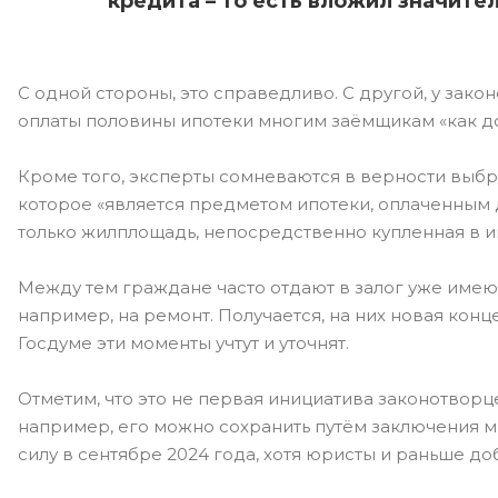
кредита – то есть вложил значите
С одной стороны, это справедливо. С другой, у зако
оплаты половины ипотеки многим заёмщикам «как до 
Кроме того, эксперты сомневаются в верности выбр
которое «является предметом ипотеки, оплаченным д
только жилплощадь, непосредственно купленная в и
Между тем граждане часто отдают в залог уже имею
например, на ремонт. Получается, на них новая кон
Госдуме эти моменты учтут и уточнят.
Отметим, что это не первая инициатива законотворц
например, его можно сохранить путём заключения м
силу в сентябре 2024 года, хотя юристы и раньше до