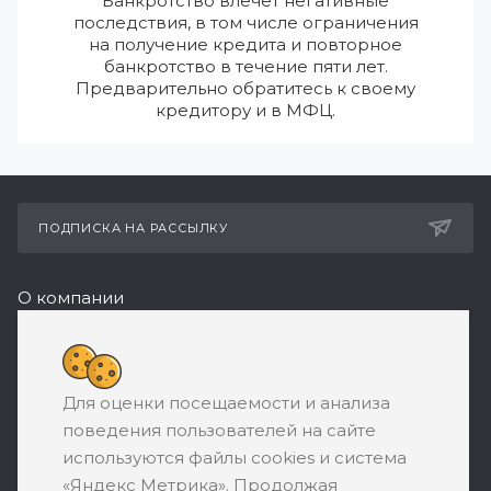
Банкротство влечет негативные
последствия, в том числе ограничения
на получение кредита и повторное
банкротство в течение пяти лет.
Предварительно обратитесь к своему
кредитору и в МФЦ.
ПОДПИСКА НА РАССЫЛКУ
О компании
Реквизиты
+7 (495) 532-05-11
Для оценки посещаемости и анализа
ЗАКАЗАТЬ ЗВОНОК
поведения пользователей на сайте
support@ratingbankrotstva.ru
используются файлы cookies и система
«Яндекс Метрика». Продолжая