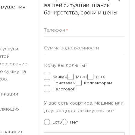
вашей ситуации, шансы
нарушения
банкротства, сроки и цены
Телефон
*
Сумма задолженности
 услуги
этой
образование
Кому вы должны?
ю сумму на
Банкам
МФО
ЖКХ
ов.
Приставам
Коллекторам
Налоговой
фикации
У вас есть квартира, машина или
авляющих
другое дорогое имущество?
Есть
Нет
а зависит