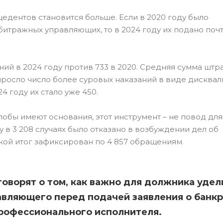
цедентов становится больше. Если в 2020 году было
битражных управляющих, то в 2024 году их подано почт
ий в 2024 году против 733 в 2020. Средняя сумма штр
выросло число более суровых наказаний в виде дисквал
4 году их стало уже 450.
лобы имеют основания, этот инструмент – не повод для
у в 3 208 случаях было отказано в возбуждении дел об
кой итог зафиксирован по 4 857 обращениям.
оворят о том, как важно для должника удел
авляющего перед подачей заявления о банкр
профессионального исполнителя.