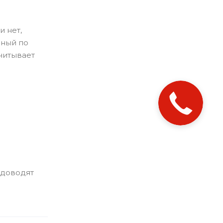
 нет,
нный по
читывает
 доводят