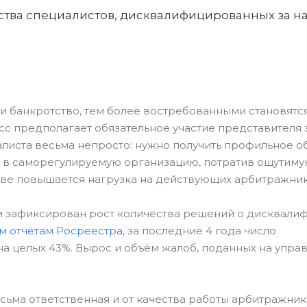
ества специалистов, дисквалифицированных за 
 банкротство, тем более востребованными становятся
сс предполагает обязательное участие представителя 
алиста весьма непросто: нужно получить профильное 
ть в саморегулируемую организацию, потратив ощутиму
стве повышается нагрузка на действующих арбитражник
ссии зафиксирован рост количества решений о дисквали
м отчётам Росреестра
, за последние 4 года число
а целых 43%. Вырос и объём жалоб, поданных на упр
сьма ответственная и от качества работы арбитражник