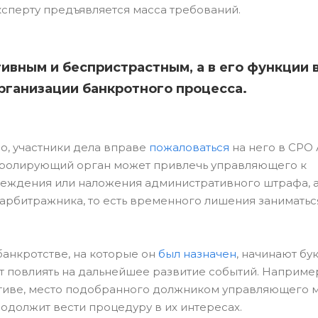
сперту предъявляется масса требований.
вным и беспристрастным, а в его функции 
рганизации банкротного процесса.
о, участники дела вправе
пожаловаться
на него в СРО 
тролирующий орган может привлечь управляющего к
преждения или наложения административного штрафа, 
арбитражника, то есть временного лишения заниматьс
 банкротстве, на которые он
был назначен
, начинают бу
т повлиять на дальнейшее развитие событий. Например
ативе, место подобранного должником управляющего 
одолжит вести процедуру в их интересах.