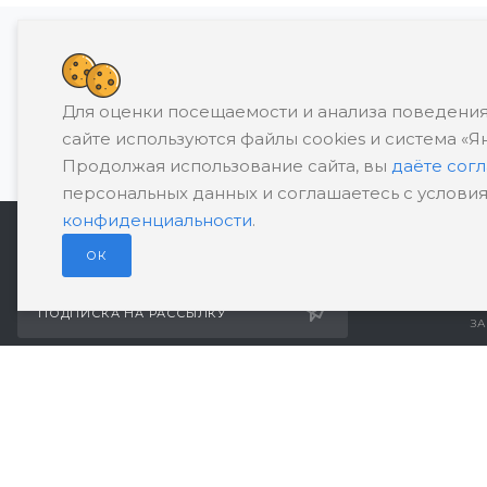
Банкротство влечет негативные последств
Для оценки посещаемости и анализа поведения
П
сайте используются файлы cookies и система «Я
Продолжая использование сайта, вы
даёте сог
персональных данных и соглашаетесь с услови
конфиденциальности
.
ОК
+
ПОДПИСКА НА РАССЫЛКУ
ЗА
suppo
О компании
1
Реквизиты
П
а
© 2026