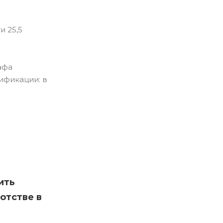
и 25,5
афа
ификации: в
ить
отстве в