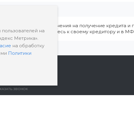
ия, в том числе ограничения на получение кредита и п
 пользователей на
редварительно обратитесь к своему кредитору и в МФ
ндекс Метрика».
ласие
на обработку
ями
Политики
7 (495) 532-05-11
КАЗАТЬ ЗВОНОК
rt@ratingbankrotstva.ru
11398, Москва, ул.
леханова, д. 30,
бонентский ящик №5