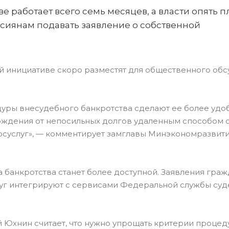
е работает всего семь месяцев, а власти опять 
ссиянам подавать заявление о собственной
й инициативе скоро разместят для общественного об
уры внесудебного банкротства сделают ее более удо
ождения от непосильных долгов удаленным способом
осуслуг», — комментирует замглавы Минэкономразвити
банкротства станет более доступной. Заявления граж
слуг интегрируют с сервисами Федеральной службы су
 Юхнин считает, что нужно упрощать критерии процеду