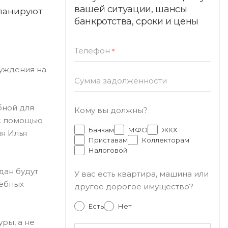
вашей ситуации, шансы
планируют
банкротства, сроки и цены
Телефон
*
суждения на
Сумма задолженности
бной для
Кому вы должны?
 с помощью
Банкам
МФО
ЖКХ
я Илья
Приставам
Коллекторам
Налоговой
дан будут
У вас есть квартира, машина или
дебных
другое дорогое имущество?
Есть
Нет
ры, а не