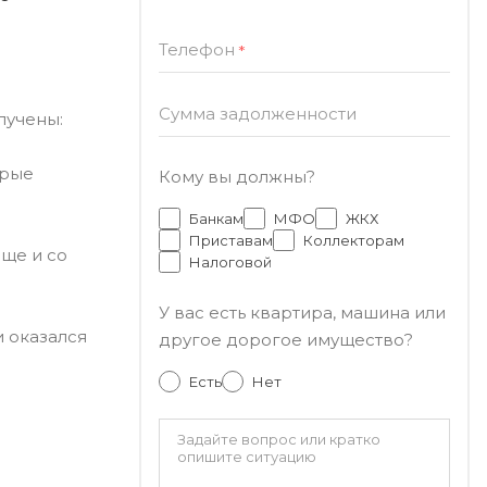
Телефон
*
Сумма задолженности
лучены:
орые
Кому вы должны?
Банкам
МФО
ЖКХ
Приставам
Коллекторам
еще и со
Налоговой
У вас есть квартира, машина или
 оказался
другое дорогое имущество?
Есть
Нет