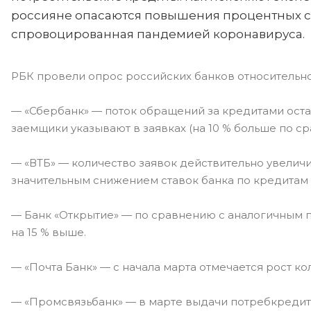
россияне опасаются повышения процентных ст
спровоцированная пандемией коронавируса.
РБК провели опрос российских банков относительно
— «Сбербанк» — поток обращений за кредитами оста
заемщики указывают в заявках (на 10 % больше по с
— «ВТБ» — количество заявок действительно увеличи
значительным снижением ставок банка по кредитам
— Банк «Открытие» — по сравнению с аналогичным 
на 15 % выше.
— «Почта Банк» — с начала марта отмечается рост ко
— «Промсвязьбанк» — в марте выдачи потребкредито