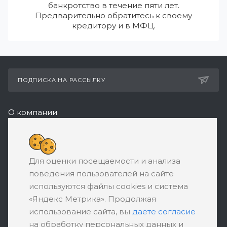
банкротство в течение пяти лет.
Предварительно обратитесь к своему
кредитору и в МФЦ.
ПОДПИСКА НА РАССЫЛКУ
О компании
Реквизиты
+7 (495) 532-05-11
Для оценки посещаемости и анализа
ЗАКАЗАТЬ ЗВОНОК
поведения пользователей на сайте
support@ratingbankrotstva.ru
используются файлы cookies и система
«Яндекс Метрика». Продолжая
111398, Москва, ул. Плеханова, д. 30,
использование сайта, вы
даёте согласие
абонентский ящик №5
на обработку персональных данных и