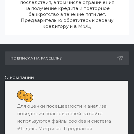
последствия, в том числе ограничения
на получение кредита и повторное
банкротство в течение пяти лет.
Предварительно обратитесь к своему
кредитору и в МФЦ.
ПОДПИСКА НА РАССЫЛКУ
О компании
Реквизиты
+7 (495) 532-05-11
Для оценки посещаемости и анализа
ЗАКАЗАТЬ ЗВОНОК
поведения пользователей на сайте
support@ratingbankrotstva.ru
используются файлы cookies и система
«Яндекс Метрика». Продолжая
111398, Москва, ул. Плеханова, д. 30,