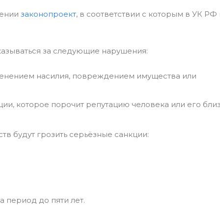
тении
законопроект
, в соответствии с которым в УК РФ
аказываться за следующие нарушения:
менением насилия, повреждением имущества или
и, которое порочит репутацию человека или его близ
ств будут грозить серьёзные санкции:
 период до пяти лет.