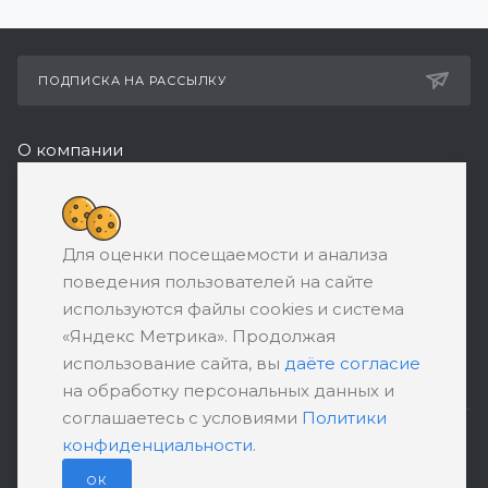
ПОДПИСКА НА РАССЫЛКУ
О компании
Реквизиты
+7 (495) 532-05-11
Для оценки посещаемости и анализа
ЗАКАЗАТЬ ЗВОНОК
поведения пользователей на сайте
support@ratingbankrotstva.ru
используются файлы cookies и система
«Яндекс Метрика». Продолжая
111398, Москва, ул. Плеханова, д. 30,
использование сайта, вы
даёте согласие
абонентский ящик №5
на обработку персональных данных и
соглашаетесь с условиями
Политики
конфиденциальности
.
ПОЛИТИКА КОНФИДЕНЦИАЛЬНОСТИ
ПОЛЬЗОВАТЕЛЬСКОЕ СОГЛАШЕНИЕ
ОК