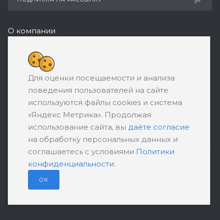
О компании
Реквизиты
+7 (495) 532-05-11
Для оценки посещаемости и анализа
ЗАКАЗАТЬ ЗВОНОК
поведения пользователей на сайте
support@ratingbankrotstva.ru
используются файлы cookies и система
«Яндекс Метрика». Продолжая
111398, Москва, ул. Плеханова, д. 30,
использование сайта, вы
даёте согласие
абонентский ящик №5
на обработку персональных данных и
соглашаетесь с условиями
Политики
конфиденциальности
.
ПОЛИТИКА КОНФИДЕНЦИАЛЬНОСТИ
ПОЛЬЗОВАТЕЛЬСКОЕ СОГЛАШЕНИЕ
ОК
© 2026