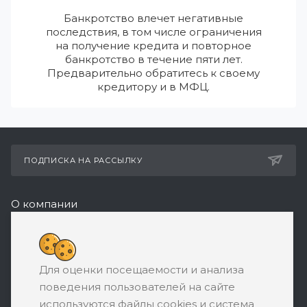
Банкротство влечет негативные
последствия, в том числе ограничения
на получение кредита и повторное
банкротство в течение пяти лет.
Предварительно обратитесь к своему
кредитору и в МФЦ.
ПОДПИСКА НА РАССЫЛКУ
О компании
Реквизиты
+7 (495) 532-05-11
Для оценки посещаемости и анализа
ЗАКАЗАТЬ ЗВОНОК
поведения пользователей на сайте
support@ratingbankrotstva.ru
используются файлы cookies и система