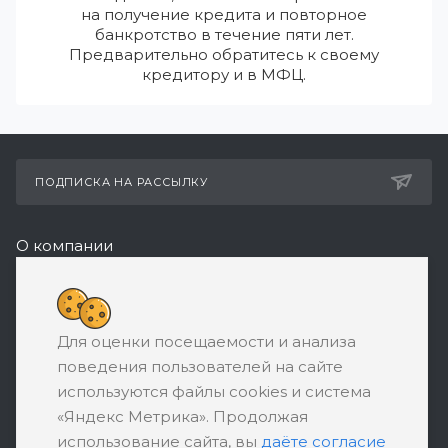
на получение кредита и повторное
банкротство в течение пяти лет.
Предварительно обратитесь к своему
кредитору и в МФЦ.
ПОДПИСКА НА РАССЫЛКУ
О компании
Реквизиты
+7 (495) 532-05-11
Для оценки посещаемости и анализа
ЗАКАЗАТЬ ЗВОНОК
поведения пользователей на сайте
support@ratingbankrotstva.ru
используются файлы cookies и система
«Яндекс Метрика». Продолжая
111398, Москва, ул. Плеханова, д. 30,
использование сайта, вы
даёте согласие
абонентский ящик №5