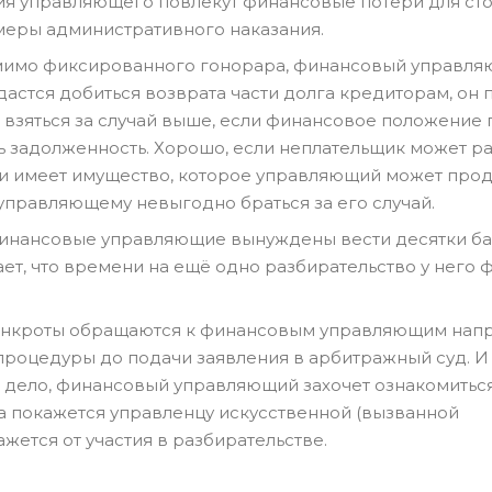
я управляющего повлекут финансовые потери для сто
 меры административного наказания.
имо фиксированного гонорара, финансовый управл
астся добиться возврата части долга кредиторам, он 
 взяться за случай выше, если финансовое положение
ь задолженность. Хорошо, если неплательщик может ра
и имеет имущество, которое управляющий может прод
, управляющему невыгодно браться за его случай.
финансовые управляющие вынуждены вести десятки б
т, что времени на ещё одно разбирательство у него 
нкроты обращаются к финансовым управляющим нап
процедуры до подачи заявления в арбитражный суд. И
а дело, финансовый управляющий захочет ознакомиться
а покажется управленцу искусственной (вызванной
жется от участия в разбирательстве.