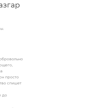
азгар
ы.
обровольно
ющего,
ка
он просто
ство спишет
е до