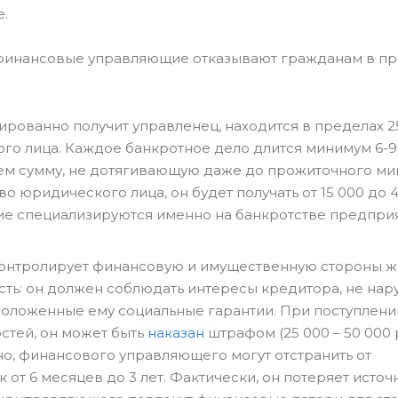
е.
 финансовые управляющие отказывают гражданам в п
рованно получит управленец, находится в пределах 25
ого лица. Каждое банкротное дело длится минимум 6-9
аем сумму, не дотягивающую даже до прожиточного ми
о юридического лица, он будет получать от 15 000 до 
е специализируются именно на банкротстве предприя
контролирует финансовую и имущественную стороны 
сть: он должен соблюдать интересы кредитора, не нар
оложенные ему социальные гарантии. При поступлени
стей, он может быть
наказан
штрафом (25 000 – 50 000 
о, финансового управляющего могут отстранить от
от 6 месяцев до 3 лет. Фактически, он потеряет источ