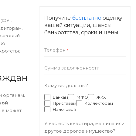
Получите
бесплатно
оценку
(ФУ).
вашей ситуации, шансы
едиторам,
банкротства, сроки и цены
нансовый
ко
Телефон
*
кротства
Сумма задолженности
раждан
Кому вы должны?
 органам.
Банкам
МФО
ЖКХ
ной
Приставам
Коллекторам
Налоговой
 не может
У вас есть квартира, машина или
другое дорогое имущество?