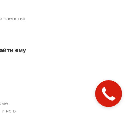
з членства
айти ему
орые
и не в