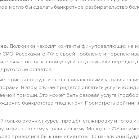
рое могло бы сделать банкротное разбирательство бол
но.
Должники находят контакты финуправляющих на их
тах СРО. Расскажите ФУ о своей проблеме и перспектив
ительную плату за свои услуги, но должники нередко 
другого не остаётся.
е юристы сотрудничают с финансовыми управляющим
торами. В этом случае придётся оплатить услуги юрид
ваемой помощи. Это может быть разовая услуга (подбор
ждение банкротства «под ключ». Посмотреть рейтинг
 только окончил курсы, прошёл стажировку и готов к
ику, и финансовому управляющему. Молодые ФУ не име
орая приводила бы к ним клиентов. По началу они буду