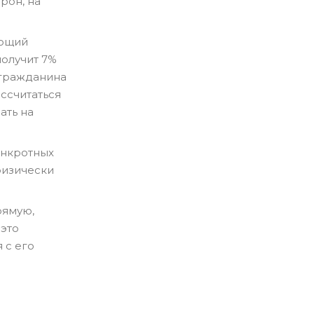
рон, на
яющий
получит 7%
 гражданина
ссчитаться
ать на
анкротных
физически
рямую,
 это
 с его