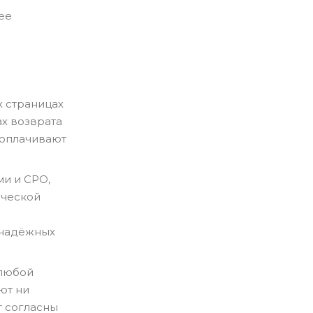
ее
 страницах
ах возврата
доплачивают
и и СРО,
ической
 надёжных
 любой
ют ни
т согласны