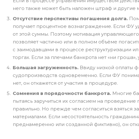
Если в процессе управления имуществом действи
него также может быть наложен штраф и другие
Отсутствие перспективы погашения долга.
Пом
получает процентное вознаграждение. Если ФУ уд
от этой суммы. Поэтому мотивация управляющего
позволяет частично или в полном объёме погасит
с заимодавцами в процессе реструктуризации ил
торгах. Если за плечами банкрота нет «ни гроша»
Большая загруженность.
Ввиду низкой оплаты 
судопроизводств одновременно. Если ФУ понимае
нет, он откажется от участия в процедуре.
Сомнения в порядочности банкрота.
Многие ба
пытаясь заручиться их согласием на проведение 
правильно. Но прежде чем согласиться взяться з
материалами. Если несостоятельность гражданин
преднамеренно или созданной фиктивно), он отка