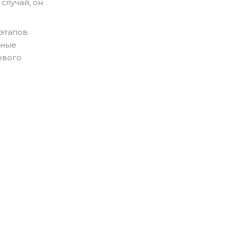
случай, он
этапов.
йные
ового
;