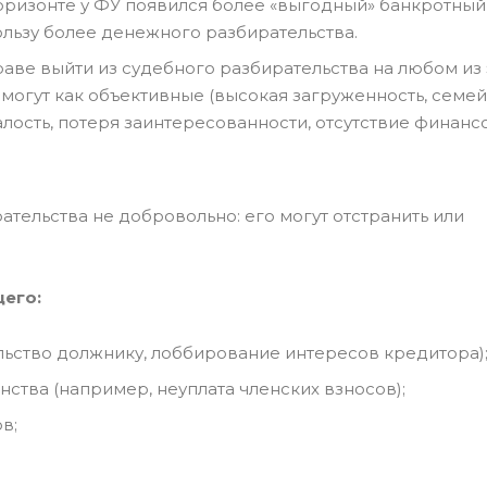
оризонте у ФУ появился более «выгодный» банкротный 
ользу более денежного разбирательства.
е выйти из судебного разбирательства на любом из 
 могут как объективные (высокая загруженность, семе
талость, потеря заинтересованности, отсутствие финанс
тельства не добровольно: его могут отстранить или
его:
льство должнику, лоббирование интересов кредитора)
ства (например, неуплата членских взносов);
в;