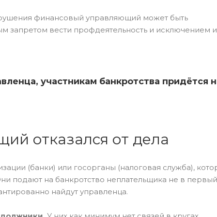
арушения финансовый управляющий может быть
ым запретом вести профдеятельность и исключением и
вленца, участникам банкротства придётся н
щий отказался от дела
зации (банки) или госорганы (налоговая служба), кот
и подают на банкротство неплательщика не в первый 
рантированно найдут управленца.
 должники.
У них как минимум нет связей в кругах