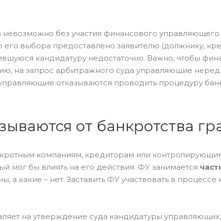
 невозможно без участия финансового управляющего 
 его выбора предоставлено заявителю (должнику, кр
ившуюся кандидатуру недостаточно. Важно, чтобы фи
нию, на запрос арбитражного суда управляющие неред
 управляющие отказываются проводить процедуру бан
ываются от банкротства г
анкротным компаниям, кредиторам или контролирующим
рый мог бы влиять на его действия. ФУ занимается
част
ы, а какие – нет. Заставить ФУ участвовать в процессе
вляет на утверждение суда кандидатуры управляющих,